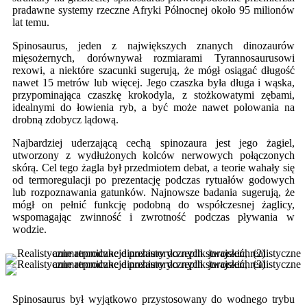
pradawne systemy rzeczne Afryki Północnej około 95 milionów
lat temu.
Spinosaurus, jeden z największych znanych dinozaurów
mięsożernych, dorównywał rozmiarami Tyrannosaurusowi
rexowi, a niektóre szacunki sugerują, że mógł osiągać długość
nawet 15 metrów lub więcej. Jego czaszka była długa i wąska,
przypominająca czaszkę krokodyla, z stożkowatymi zębami,
idealnymi do łowienia ryb, a być może nawet polowania na
drobną zdobycz lądową.
Najbardziej uderzającą cechą spinozaura jest jego żagiel,
utworzony z wydłużonych kolców nerwowych połączonych
skórą. Cel tego żagla był przedmiotem debat, a teorie wahały się
od termoregulacji po prezentację podczas rytuałów godowych
lub rozpoznawania gatunków. Najnowsze badania sugerują, że
mógł on pełnić funkcję podobną do współczesnej żaglicy,
wspomagając zwinność i zwrotność podczas pływania w
wodzie.
Spinosaurus był wyjątkowo przystosowany do wodnego trybu