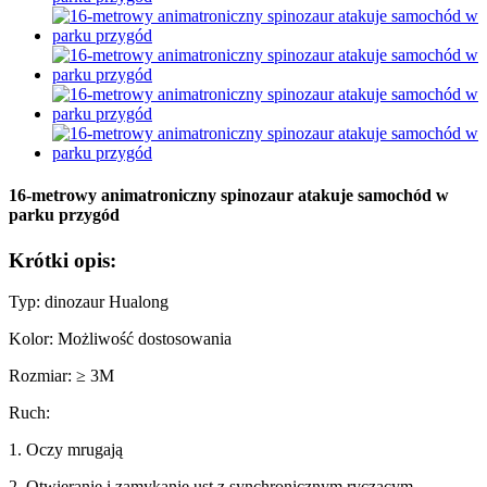
16-metrowy animatroniczny spinozaur atakuje samochód w
parku przygód
Krótki opis:
Typ: dinozaur Hualong
Kolor: Możliwość dostosowania
Rozmiar: ≥ 3M
Ruch:
1. Oczy mrugają
2. Otwieranie i zamykanie ust z synchronicznym ryczącym