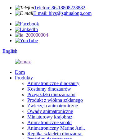
Telefon: 86-18808228882
E-mail: hlys@zghualong.com
English
Dom
Produkty
Animatroniczne dinozaury
Kostiumy dinozaurów
Przejażdżki dinozaurami
Produkt z włókna szklanego
Zwierzęta animatroniczne
Owady animatroniczne
Miniaturowy krajobraz
Animatroniczne smoki
Animatroniczny Marine Ani..
Replika szkieletu dinozaura.