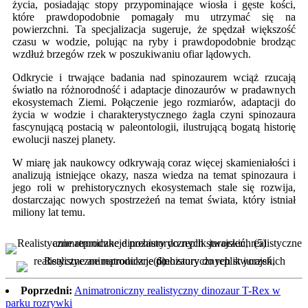
życia, posiadając stopy przypominające wiosła i gęste kości,
które prawdopodobnie pomagały mu utrzymać się na
powierzchni. Ta specjalizacja sugeruje, że spędzał większość
czasu w wodzie, polując na ryby i prawdopodobnie brodząc
wzdłuż brzegów rzek w poszukiwaniu ofiar lądowych.
Odkrycie i trwające badania nad spinozaurem wciąż rzucają
światło na różnorodność i adaptacje dinozaurów w pradawnych
ekosystemach Ziemi. Połączenie jego rozmiarów, adaptacji do
życia w wodzie i charakterystycznego żagla czyni spinozaura
fascynującą postacią w paleontologii, ilustrującą bogatą historię
ewolucji naszej planety.
W miarę jak naukowcy odkrywają coraz więcej skamieniałości i
analizują istniejące okazy, nasza wiedza na temat spinozaura i
jego roli w prehistorycznych ekosystemach stale się rozwija,
dostarczając nowych spostrzeżeń na temat świata, który istniał
miliony lat temu.
Poprzedni:
Animatroniczny realistyczny dinozaur T-Rex w
parku rozrywki