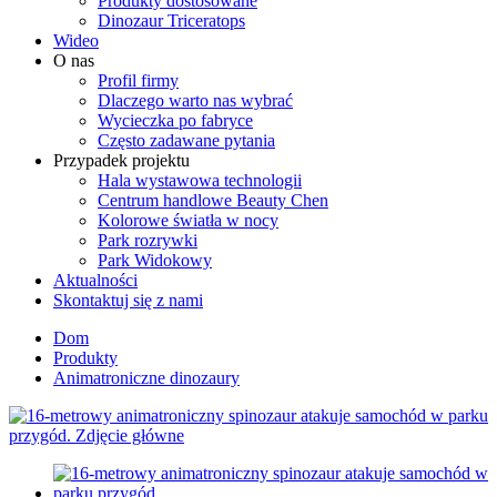
Produkty dostosowane
Dinozaur Triceratops
Wideo
O nas
Profil firmy
Dlaczego warto nas wybrać
Wycieczka po fabryce
Często zadawane pytania
Przypadek projektu
Hala wystawowa technologii
Centrum handlowe Beauty Chen
Kolorowe światła w nocy
Park rozrywki
Park Widokowy
Aktualności
Skontaktuj się z nami
Dom
Produkty
Animatroniczne dinozaury