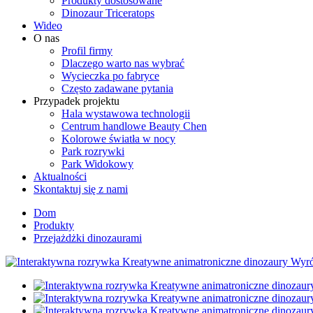
Produkty dostosowane
Dinozaur Triceratops
Wideo
O nas
Profil firmy
Dlaczego warto nas wybrać
Wycieczka po fabryce
Często zadawane pytania
Przypadek projektu
Hala wystawowa technologii
Centrum handlowe Beauty Chen
Kolorowe światła w nocy
Park rozrywki
Park Widokowy
Aktualności
Skontaktuj się z nami
Dom
Produkty
Przejażdżki dinozaurami