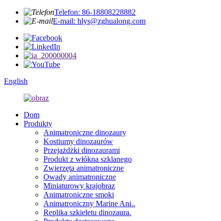
Telefon: 86-18808228882
E-mail: hlys@zghualong.com
English
Dom
Produkty
Animatroniczne dinozaury
Kostiumy dinozaurów
Przejażdżki dinozaurami
Produkt z włókna szklanego
Zwierzęta animatroniczne
Owady animatroniczne
Miniaturowy krajobraz
Animatroniczne smoki
Animatroniczny Marine Ani..
Replika szkieletu dinozaura.