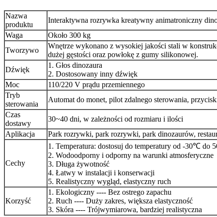
Nazwa
Interaktywna rozrywka kreatywny animatroniczny din
produktu
Waga
Około 300 kg
Wnętrze wykonano z wysokiej jakości stali w konstruk
Tworzywo
dużej gęstości oraz powłokę z gumy silikonowej.
1. Głos dinozaura
Dźwięk
2. Dostosowany inny dźwięk
Moc
110/220 V prądu przemiennego
Tryb
Automat do monet, pilot zdalnego sterowania, przyciski
sterowania
Czas
30~40 dni, w zależności od rozmiaru i ilości
dostawy
Aplikacja
Park rozrywki, park rozrywki, park dinozaurów, restaur
1. Temperatura: dostosuj do temperatury od -30℃ do
2. Wodoodporny i odporny na warunki atmosferyczne
Cechy
3. Długa żywotność
4. Łatwy w instalacji i konserwacji
5. Realistyczny wygląd, elastyczny ruch
1. Ekologiczny ---- Bez ostrego zapachu
Korzyść
2. Ruch ---- Duży zakres, większa elastyczność
3. Skóra ---- Trójwymiarowa, bardziej realistyczna