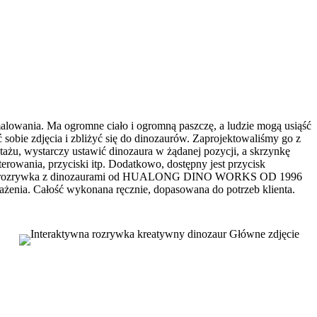
alowania. Ma ogromne ciało i ogromną paszczę, a ludzie mogą usiąść
ć sobie zdjęcia i zbliżyć się do dinozaurów. Zaprojektowaliśmy go z
żu, wystarczy ustawić dinozaura w żądanej pozycji, a skrzynkę
erowania, przyciski itp. Dodatkowo, dostępny jest przycisk
raktywna rozrywka z dinozaurami od HUALONG DINO WORKS OD 1996
ia. Całość wykonana ręcznie, dopasowana do potrzeb klienta.