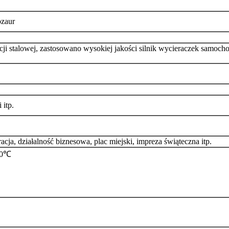
ozaur
cji stalowej, zastosowano wysokiej jakości silnik wycieraczek samo
 itp.
acja, działalność biznesowa, plac miejski, impreza świąteczna itp.
 50℃