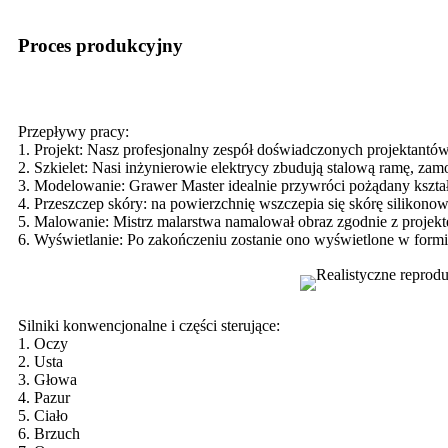
Proces produkcyjny
Przepływy pracy:
1. Projekt: Nasz profesjonalny zespół doświadczonych projektant
2. Szkielet: Nasi inżynierowie elektrycy zbudują stalową ramę, za
3. Modelowanie: Grawer Master idealnie przywróci pożądany kształ
4. Przeszczep skóry: na powierzchnię wszczepia się skórę silikonową,
5. Malowanie: Mistrz malarstwa namalował obraz zgodnie z projekt
6. Wyświetlanie: Po zakończeniu zostanie ono wyświetlone w formie
Silniki konwencjonalne i części sterujące:
1. Oczy
2. Usta
3. Głowa
4. Pazur
5. Ciało
6. Brzuch