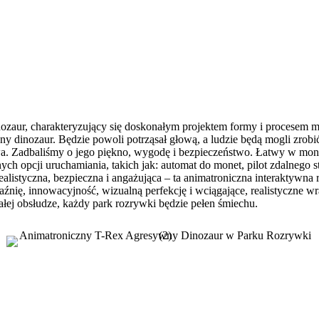
ozaur, charakteryzujący się doskonałym projektem formy i procesem m
ny dinozaur. Będzie powoli potrząsał głową, a ludzie będą mogli zrobi
 Zadbaliśmy o jego piękno, wygodę i bezpieczeństwo. Łatwy w monta
ch opcji uruchamiania, takich jak: automat do monet, pilot zdalnego st
. Realistyczna, bezpieczna i angażująca – ta animatroniczna inte
wacyjność, wizualną perfekcję i wciągające, realistyczne wrażen
ałej obsłudze, każdy park rozrywki będzie pełen śmiechu.