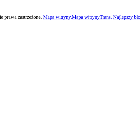
e prawa zastrzeżone.
Mapa witryny,
Mapa witrynyTrans,
Najlepszy blo