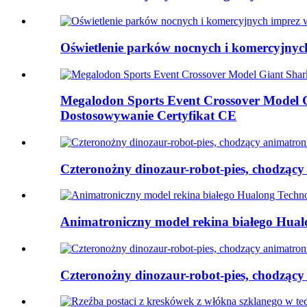
Oświetlenie parków nocnych i komercyjnych
Megalodon Sports Event Crossover Model 
Dostosowywanie Certyfikat CE
Czteronożny dinozaur-robot-pies, chodzący
Animatroniczny model rekina białego Hua
Czteronożny dinozaur-robot-pies, chodzący