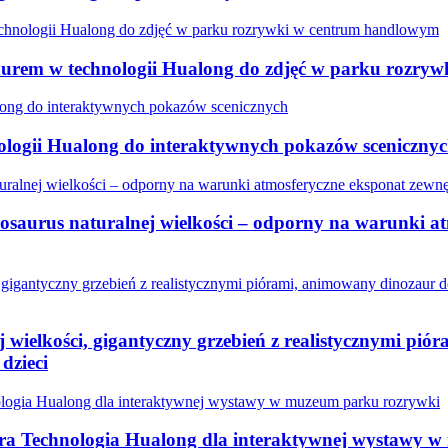
zaurem w technologii Hualong do zdjęć w parku rozr
logii Hualong do interaktywnych pokazów sceniczny
saurus naturalnej wielkości – odporny na warunki a
 wielkości, gigantyczny grzebień z realistycznymi pi
dzieci
ura Technologia Hualong dla interaktywnej wystawy 