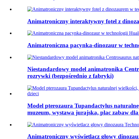
Animatroniczny interaktywny fotel z dino
Animatroniczna pacynka-dinozaur w techno
Niestandardowy model animatronika Centro
rozrywki (bezpośrednio z fabryki)
Model pterozaura Tupandactylus naturalnej
muzeum, wystawa jurajska, plac zabaw dla 
Animatroniczny wyświetlacz głowy dinoza