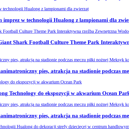
 imprez w technologii Hualong z lampionami dla zwie
Giant Shark Football Culture Theme Park Interakty
 animatroniczny pies, atrakcja na stadionie podczas 
long Technology do ekspozycji w akwarium Ocean Par
 animatroniczny pies, atrakcja na stadionie podczas 