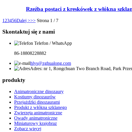
Rzeźba postaci z kreskówek z włókna szkla
1
2
3
4
5
6
Dalej >
>>
Strona 1 / 7
Skontaktuj się z nami
Telefon / WhatsApp
86-18808228882
hlys@zghualong.com
Adres: nr 1, Rongchuan Two Branch Road, Park Prze
produkty
Animatroniczne dinozaury
Kostiumy dinozaurów
Przejażdżki dinozaurami
Produkt z włókna szklanego
Zwierzęta animatroniczne
Owady animatroniczne
Miniaturowy krajobraz
Zobacz więcej