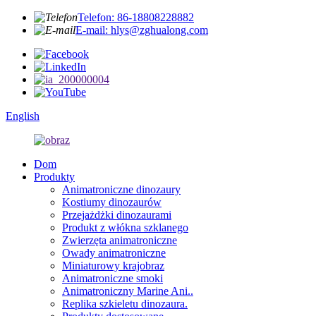
Telefon: 86-18808228882
E-mail: hlys@zghualong.com
English
Dom
Produkty
Animatroniczne dinozaury
Kostiumy dinozaurów
Przejażdżki dinozaurami
Produkt z włókna szklanego
Zwierzęta animatroniczne
Owady animatroniczne
Miniaturowy krajobraz
Animatroniczne smoki
Animatroniczny Marine Ani..
Replika szkieletu dinozaura.