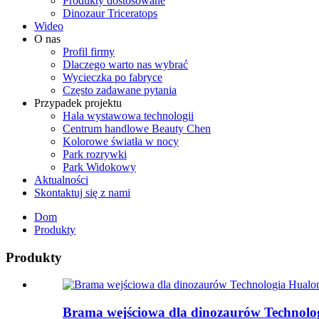
Produkty dostosowane
Dinozaur Triceratops
Wideo
O nas
Profil firmy
Dlaczego warto nas wybrać
Wycieczka po fabryce
Często zadawane pytania
Przypadek projektu
Hala wystawowa technologii
Centrum handlowe Beauty Chen
Kolorowe światła w nocy
Park rozrywki
Park Widokowy
Aktualności
Skontaktuj się z nami
Dom
Produkty
Produkty
Brama wejściowa dla dinozaurów Technolog