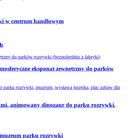
ywki w centrum handlowym
ch
tmosferyczne eksponat zewnętrzny do parków
órami, animowany dinozaur do parku rozrywki,
w muzeum parku rozrywki