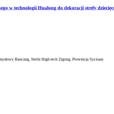
nego w technologii Hualong do dekoracji strefy dzieci
mysłowy Bancang, Strefa High-tech Zigong, Prowincja Syczuan