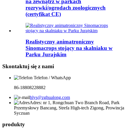
na zewnątrz w parkach
rozrywki/ogrodach zoologicznych
(certyfikat CE)
Realistyczny animatroniczny
Sinomacrops stojący na skalniaku w
Parku Jurajskim
Skontaktuj się z nami
Telefon / WhatsApp
86-18808228882
hlys@zghualong.com
Adres: nr 1, Rongchuan Two Branch Road, Park
Przemysłowy Bancang, Strefa High-tech Zigong, Prowincja
Syczuan
produkty