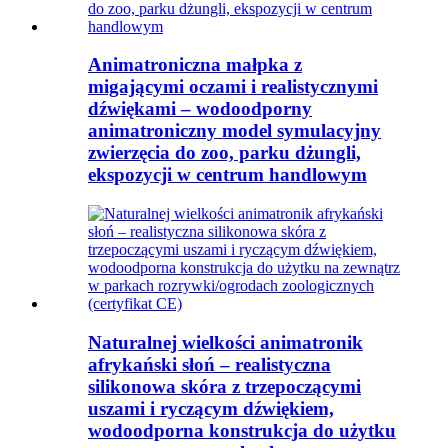
Animatroniczna małpka z
migającymi oczami i realistycznymi
dźwiękami – wodoodporny
animatroniczny model symulacyjny
zwierzęcia do zoo, parku dżungli,
ekspozycji w centrum handlowym
Naturalnej wielkości animatronik
afrykański słoń – realistyczna
silikonowa skóra z trzepoczącymi
uszami i ryczącym dźwiękiem,
wodoodporna konstrukcja do użytku