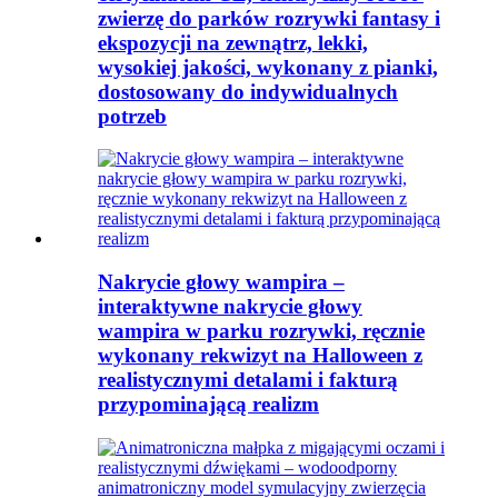
zwierzę do parków rozrywki fantasy i
ekspozycji na zewnątrz, lekki,
wysokiej jakości, wykonany z pianki,
dostosowany do indywidualnych
potrzeb
Nakrycie głowy wampira –
interaktywne nakrycie głowy
wampira w parku rozrywki, ręcznie
wykonany rekwizyt na Halloween z
realistycznymi detalami i fakturą
przypominającą realizm