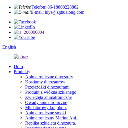
Telefon: 86-18808228882
E-mail: hlys@zghualong.com
English
Dom
Produkty
Animatroniczne dinozaury
Kostiumy dinozaurów
Przejażdżki dinozaurami
Produkt z włókna szklanego
Zwierzęta animatroniczne
Owady animatroniczne
Miniaturowy krajobraz
Animatroniczne smoki
Animatroniczny Marine Ani..
Replika szkieletu dinozaura.